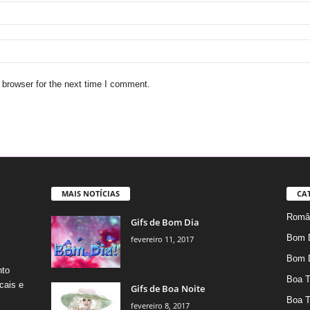
 browser for the next time I comment.
MAIS NOTÍCIAS
CA
Român
Gifs de Bom Dia
Bom 
fevereiro 11, 2017
Bom 
nto
Boa T
cais e
Gifs de Boa Noite
Boa T
fevereiro 8, 2017