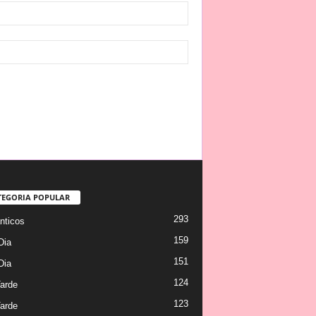
TEGORIA POPULAR
293
ticos
159
Dia
151
Dia
124
arde
123
arde