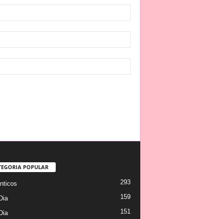
TEGORIA POPULAR
293
ticos
159
Dia
151
Dia