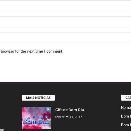
 browser for the next time I comment.
MAIS NOTÍCIAS
CA
Român
Gifs de Bom Dia
Bom 
fevereiro 11, 2017
Bom 
nto