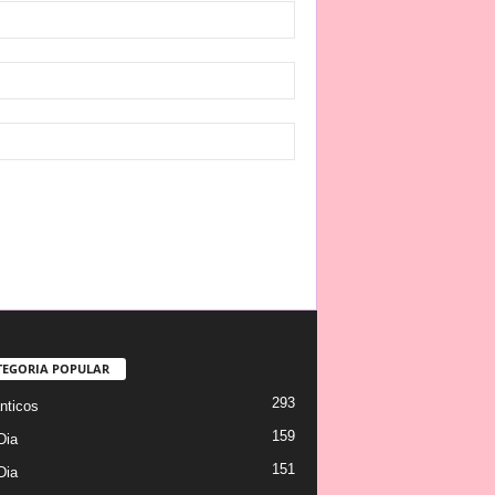
TEGORIA POPULAR
293
ticos
159
Dia
151
Dia