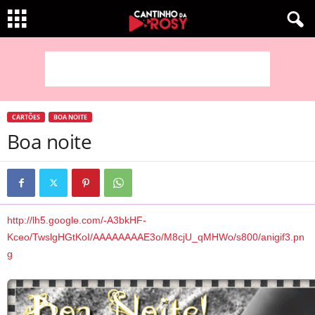
CARTÕES
BOA NOITE
Boa noite
http://lh5.google.com/-A3bkHF-
Kceo/TwslgHGtKoI/AAAAAAAAE3o/M8cjU_qMHWo/s800/anigif3.pn
g