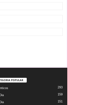
TEGORIA POPULAR
293
ticos
159
Dia
151
Dia