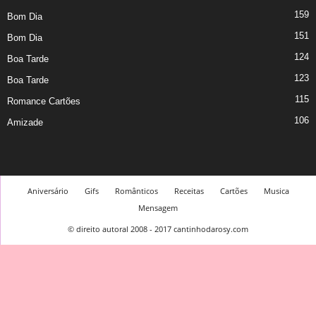
159
Bom Dia
151
Bom Dia
124
Boa Tarde
123
Boa Tarde
115
Romance Cartões
106
Amizade
Aniversário
Gifs
Românticos
Receitas
Cartões
Musica
Mensagem
© direito autoral 2008 - 2017 cantinhodarosy.com