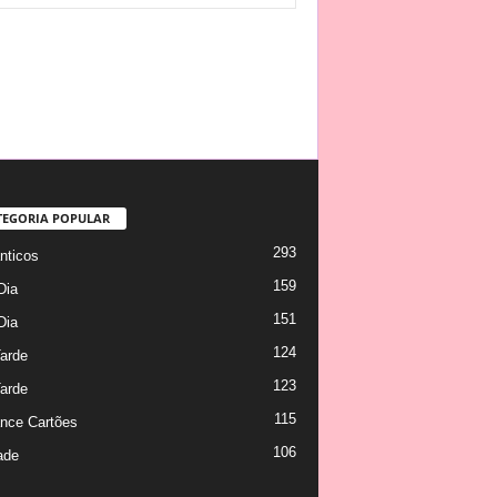
TEGORIA POPULAR
293
ticos
159
Dia
151
Dia
124
arde
123
arde
115
nce Cartões
106
ade