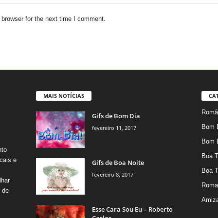
 browser for the next time I comment.
MAIS NOTÍCIAS
CA
Român
Gifs de Bom Dia
Bom 
fevereiro 11, 2017
Bom 
nto
Boa T
cais e
Gifs de Boa Noite
Boa T
fevereiro 8, 2017
lhar
Roma
s de
Amiz
Esse Cara Sou Eu – Roberto