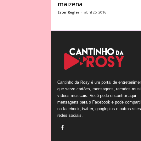
maizena
Ester Kogler
-
abril 25, 2016
Cantinho da Rosy é um portal de entretenime
que serve cartões, mensagens, recados musi
vídeos musicais. Você pode encontrar aqui
mensagens para o Facebook e pode comparti
no facebook, twitter, googleplus e outros site
redes sociais.