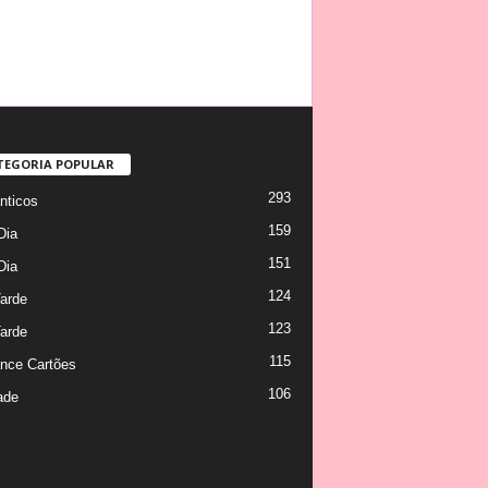
TEGORIA POPULAR
293
ticos
159
Dia
151
Dia
124
arde
123
arde
115
nce Cartões
106
ade