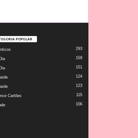
TEGORIA POPULAR
293
ticos
159
Dia
151
Dia
124
arde
123
arde
115
nce Cartões
106
ade