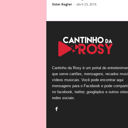
Ester Kogler
-
abril 25, 2016
Cantinho da Rosy é um portal de entretenime
que serve cartões, mensagens, recados musi
vídeos musicais. Você pode encontrar aqui
mensagens para o Facebook e pode comparti
no facebook, twitter, googleplus e outros site
redes sociais.