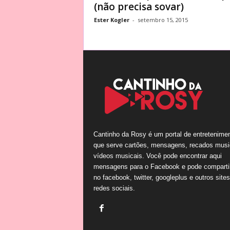
(não precisa sovar)
Ester Kogler
-
setembro 15, 2015
Cantinho da Rosy é um portal de entretenime
que serve cartões, mensagens, recados musi
vídeos musicais. Você pode encontrar aqui
mensagens para o Facebook e pode comparti
no facebook, twitter, googleplus e outros site
redes sociais.