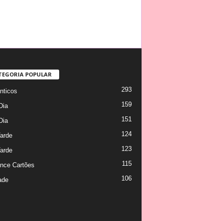
TEGORIA POPULAR
293
ticos
159
Dia
151
Dia
124
arde
123
arde
115
nce Cartões
106
ade