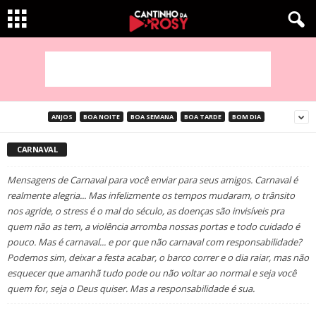
ANJOS
BOA NOITE
BOA SEMANA
BOA TARDE
BOM DIA
CARNAVAL
Mensagens de Carnaval para você enviar para seus amigos. Carnaval é
realmente alegria... Mas infelizmente os tempos mudaram, o trânsito
nos agride, o stress é o mal do século, as doenças são invisíveis pra
quem não as tem, a violência arromba nossas portas e todo cuidado é
pouco. Mas é carnaval... e por que não carnaval com responsabilidade?
Podemos sim, deixar a festa acabar, o barco correr e o dia raiar, mas não
esquecer que amanhã tudo pode ou não voltar ao normal e seja você
quem for, seja o Deus quiser. Mas a responsabilidade é sua.