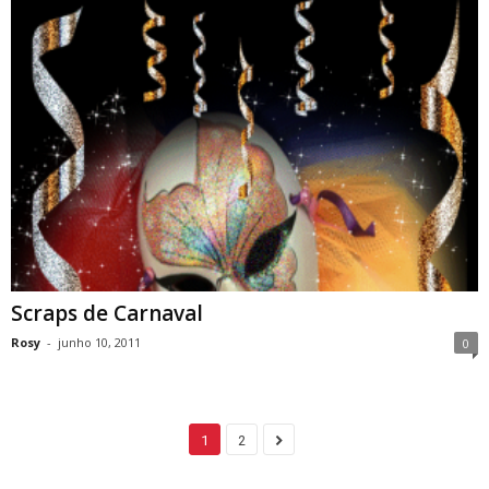
Scraps de Carnaval
Rosy
-
junho 10, 2011
0
1
2