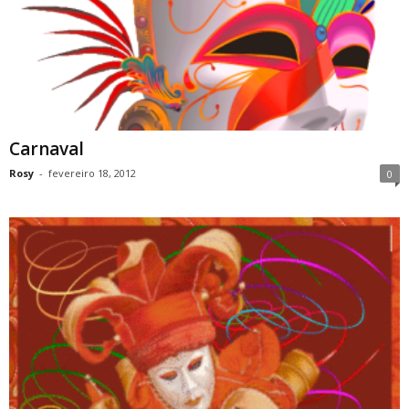
Carnaval
Rosy
-
fevereiro 18, 2012
0